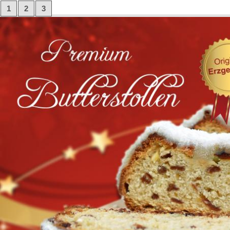
1
2
3