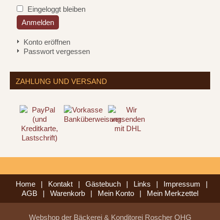
Eingeloggt bleiben
Konto eröffnen
Passwort vergessen
ZAHLUNG UND VERSAND
Home
|
Kontakt
|
Gästebuch
|
Links
|
Impressum
|
AGB
|
Warenkorb
|
Mein Konto
|
Mein Merkzettel
Webshop der Bäckerei & Konditorei Roscher OHG